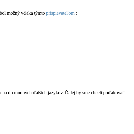
ie bol možný vďaka týmto
prispievateľom
:
na do mnohých ďalších jazykov. Ďalej by sme chceli poďakovať