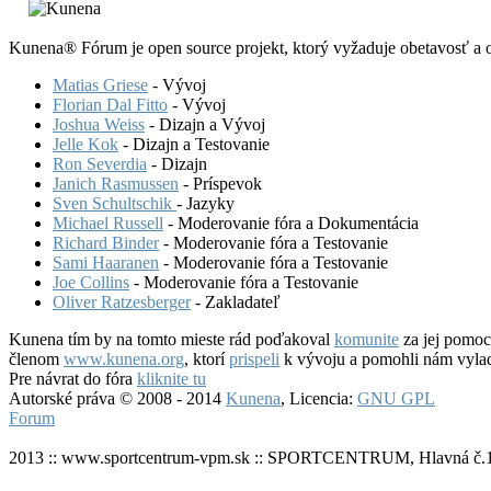
Kunena® Fórum je open source projekt, ktorý vyžaduje obetavosť a o
Matias Griese
- Vývoj
Florian Dal Fitto
- Vývoj
Joshua Weiss
- Dizajn a Vývoj
Jelle Kok
- Dizajn a Testovanie
Ron Severdia
- Dizajn
Janich Rasmussen
- Príspevok
Sven Schultschik
- Jazyky
Michael Russell
- Moderovanie fóra a Dokumentácia
Richard Binder
- Moderovanie fóra a Testovanie
Sami Haaranen
- Moderovanie fóra a Testovanie
Joe Collins
- Moderovanie fóra a Testovanie
Oliver Ratzesberger
- Zakladateľ
Kunena tím by na tomto mieste rád poďakoval
komunite
za jej pomoc
členom
www.kunena.org
, ktorí
prispeli
k vývoju a pomohli nám vyladi
Pre návrat do fóra
kliknite tu
Autorské práva © 2008 - 2014
Kunena
, Licencia:
GNU GPL
Forum
2013 :: www.sportcentrum-vpm.sk :: SPORTCENTRUM, Hlavná č.1,