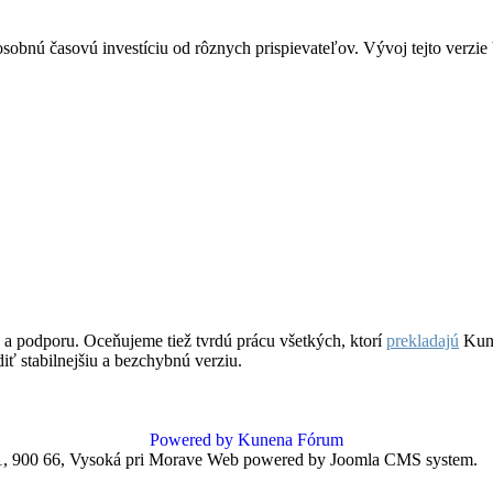
sobnú časovú investíciu od rôznych prispievateľov. Vývoj tejto verz
 a podporu. Oceňujeme tiež tvrdú prácu všetkých, ktorí
prekladajú
Kune
ť stabilnejšiu a bezchybnú verziu.
Powered by
Kunena Fórum
 900 66, Vysoká pri Morave
Web powered by Joomla CMS system.