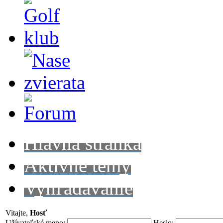
Hlavná stránka
Aktívne témy
Vyhľadávanie
Vitajte,
Hosť
Užívateľské meno:
Heslo: