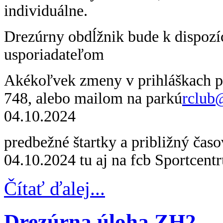
individuálne.
Drezúrny obdĺžnik bude k dispozíc
usporiadateľom
Akékoľvek zmeny v prihláškach pr
748, alebo mailom na parkú
rclub
04.10.2024
predbežné štartky a približný čas
04.10.2024 tu aj na fcb Sportcen
Čítať ďalej...
Drezúrna úloha ZH2