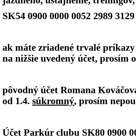
jazdného, ustajnenie, tréningov,
SK54 0900 0000 0052 2989 3129
ak máte zriadené trvalé príkazy
na nižšie uvedený účet, prosím o
pôvodný účet Romana Kováčová 
od 1.4.
súkromný
, prosím nepou
Účet Parkúr clubu SK80 0900 00