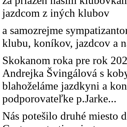
za priazeň našim klubovká
jazdcom z iných klubov
a samozrejme sympatizant
klubu, koníkov, jazdcov a 
Skokanom roka pre rok 2023
Andrejka Švingálová s kob
blahoželáme jazdkyni a koní
podporovateľke p.Jarke...
Nás potešilo druhé miesto 