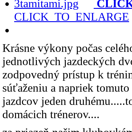
CLIC
CLICK_TO_ENLARGE
Krásne výkony počas celéh
jednotlivých jazdeckých dv
zodpovedný prístup k tréni
súťaženiu a napriek tomuto
jazdcov jeden druhému.....t
domácich trénerov....