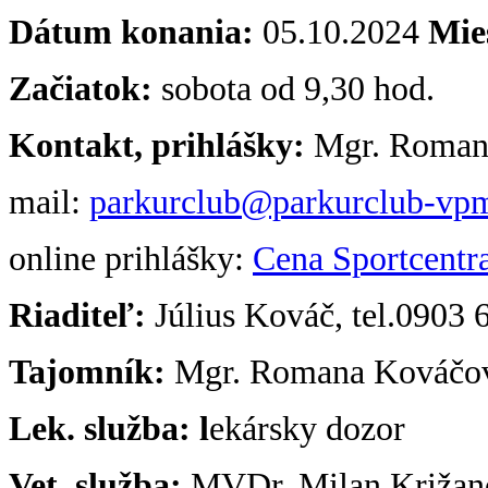
Dátum konania:
05.10.2024
Mie
Začiatok:
sobota od 9,30 hod.
Kontakt, prihlášky:
Mgr. Romana
mail:
parkurclub@parkurclub-vp
online prihlášky:
Cena Sportcentr
Riaditeľ:
Július Kováč, tel.0903 
Tajomník:
Mgr. Romana Kováčová
Lek. služba: l
ekársky dozo
Vet. služba:
MVDr. Milan Križan