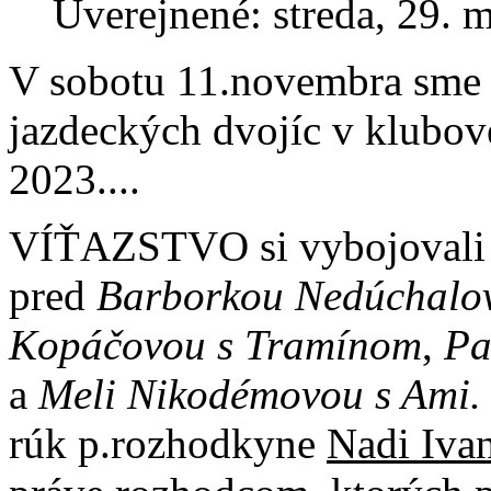
Uverejnené: streda, 29. 
V sobotu 11.novembra sme 
jazdeckých dvojíc v klubov
2023....
VÍŤAZSTVO si vybojoval
pred
Barborkou Nedúchalov
Kopáčovou s Tramínom
,
Pa
a
Meli
Nikodémovou s Ami.
rúk p.rozhodkyne
Nadi Ivan