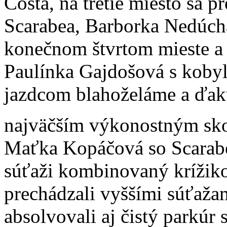
Costa, na tretie miesto sa 
Scarabea, Barborka Nedúcha
konečnom štvrtom mieste a 
Paulínka Gajdošová s koby
jazdcom blahoželáme a ďak
najväčším výkonostným sko
Maťka Kopáčová so Scarabeo
súťaži kombinovaný krížiko
prechádzali vyššími súťažam
absolvovali aj čistý parkú