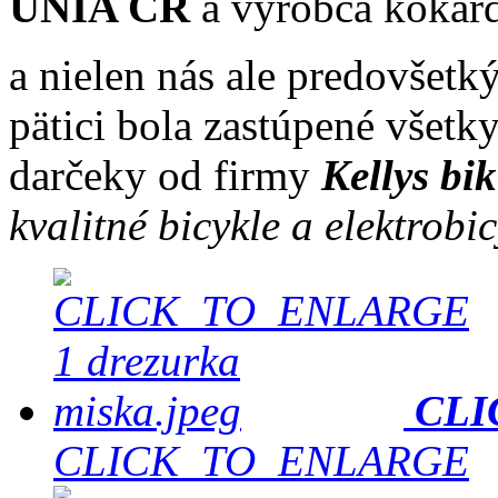
ÚNIA ČR
a výrobca kokár
a nielen nás ale predovšet
pätici bola zastúpené všetk
darčeky od firmy
Kellys bi
kvalitné bicykle a elektrobi
CLI
CLICK_TO_ENLARGE