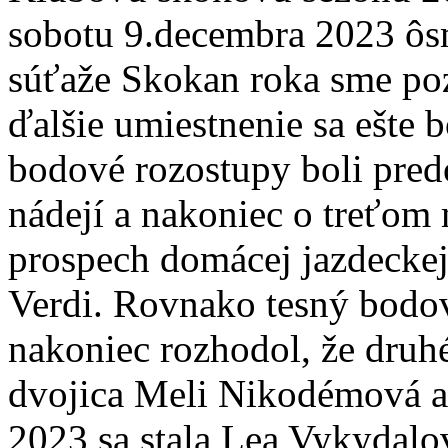
sobotu 9.decembra 2023 ôs
súťaže Skokan roka sme poz
ďalšie umiestnenie sa ešte 
bodové rozostupy boli pred
nádejí a nakoniec o treťom 
prospech domácej jazdecke
Verdi. Rovnako tesný bodový
nakoniec rozhodol, že druh
dvojica Meli Nikodémová a
2023 sa stala Lea Vykydalov