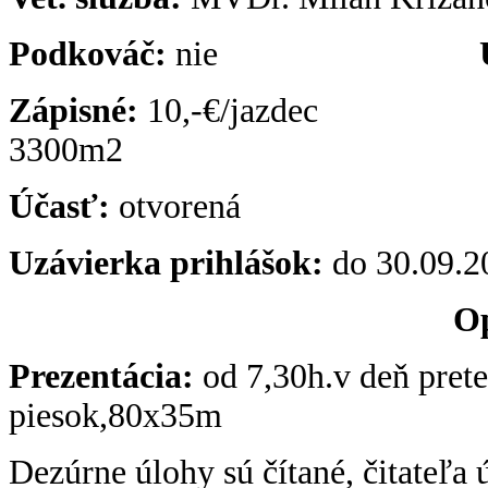
Podkováč:
nie
Zápisné:
10,-€/jazdec
jazdiar
3300m2
Účasť:
otvorená
Drezúrny
Uzávierka prihlášok:
do 30.09.2
Op
Prezentácia:
od 7,30h.v de
piesok,80x35m
Dezúrne úlohy sú čítané, čitateľa 