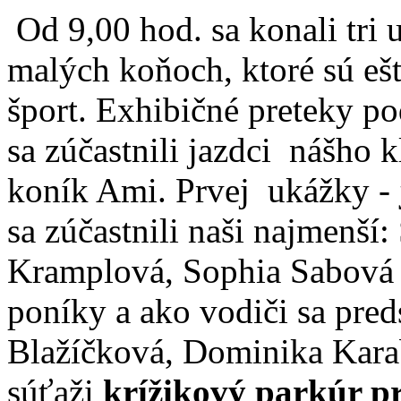
Od 9,00 hod. sa konali tri 
malých koňoch, ktoré sú ešt
šport. Exhibičné preteky p
sa zúčastnili jazdci nášho 
koník Ami. Prvej ukážky -
sa zúčastnili naši najmenší
Kramplová, Sophia Sabová 
poníky a ako vodiči sa preds
Blažíčková, Dominika Kara
súťaži
krížikový parkúr pr