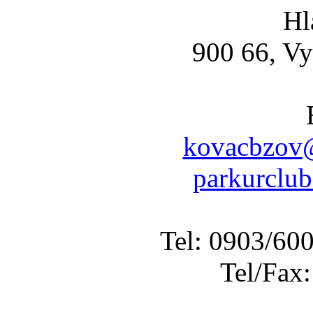
Hl
900 66, Vy
kovacbzov@
parkurclu
Tel: 0903/60
Tel/Fax