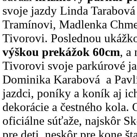
svoje jazdy Linda Tarabov
Tramínovi, Madlenka Chmel
Tivorovi. Poslednou ukážk
výškou prekážok 60cm
, a
Tivorovi svoje parkúrové j
Dominika Karabová a Pavlí
jazdci, poníky a koník aj ich
dekorácie a čestného kola. 
oficiálne súťaže, najskôr
pre deti, neskôr pre kone 