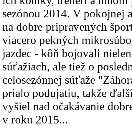
ich koníky, tréneri a mnohí
sezónou 2014. V pokojnej a
na dobre pripravených špor
viacero pekných mikrosúboj
jazdec - kôň bojovali niele
súťažiach, ale tiež o posle
celosezónnej súťaže "Záhor
prialo podujatiu, takže ďal
vyšiel nad očakávanie dobre
v roku 2015...