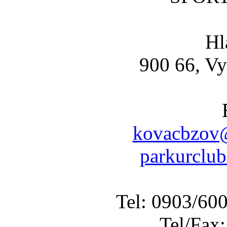
Hl
900 66, Vy
kovacbzov@
parkurclu
Tel: 0903/60
Tel/Fax