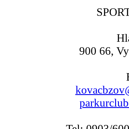
SPOR
Hl
900 66, Vy
kovacbzov@
parkurclu
Tel: 0903/60