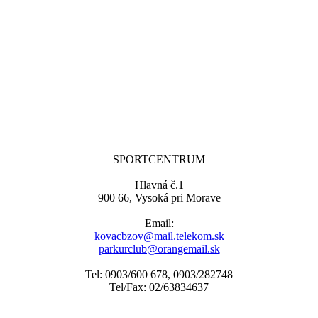
SPORTCENTRUM
Hlavná č.1
900 66, Vysoká pri Morave
Email:
kovacbzov@mail.telekom.sk
parkurclub@orangemail.sk
Tel: 0903/600 678, 0903/282748
Tel/Fax: 02/63834637