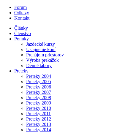
Forum
Odkazy
Kontakt
Články
Členstvo
Ponuky
Jazdecké kurzy
Ustajnenie koní
Prenájom priestorov
Výroba prekážok
Denné tábory
Preteky
Preteky 2004
Preteky 2005
Preteky 2006
Preteky 2007
Preteky 2008
Preteky 2009
Preteky 2010
Preteky 2011
Preteky 2012
Preteky 2013
Preteky 2014