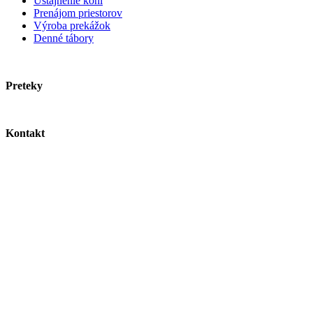
Ustajnenie koní
Prenájom priestorov
Výroba prekážok
Denné tábory
Preteky
Kontakt