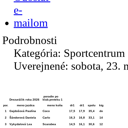
Podrobnosti
Kategória: Sportcentrum
Uverejnené: sobota, 23. 
poradie po
Drezuráčik roka 2026
klub.preteku 1
por.
meno jazdca
meno koňa
dr1
dr1
spolu
ktg
1
Gajdošová Paulína
Coco
17,5
17,9
35,4
do
2
Šándorová Daniela
Carlo
16,3
16,8
33,1
14
3
Vykydalová Lea
Scarabea
14,5
16,1
30,6
12