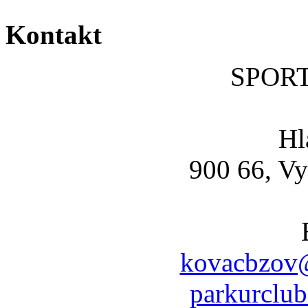
Kontakt
SPOR
Hl
900 66, Vy
kovacbzov@
parkurclu