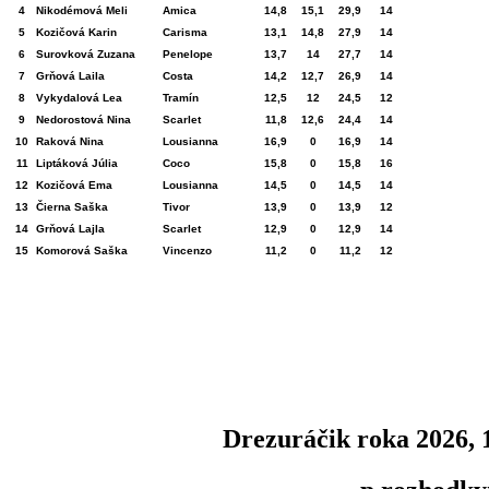
4
Nikodémová Meli
Amica
14,8
15,1
29,9
14
5
Kozičová Karin
Carisma
13,1
14,8
27,9
14
6
Surovková Zuzana
Penelope
13,7
14
27,7
14
7
Grňová Laila
Costa
14,2
12,7
26,9
14
8
Vykydalová Lea
Tramín
12,5
12
24,5
12
9
Nedorostová Nina
Scarlet
11,8
12,6
24,4
14
10
Raková Nina
Lousianna
16,9
0
16,9
14
11
Liptáková Júlia
Coco
15,8
0
15,8
16
12
Kozičová Ema
Lousianna
14,5
0
14,5
14
13
Čierna Saška
Tivor
13,9
0
13,9
12
14
Grňová Lajla
Scarlet
12,9
0
12,9
14
15
Komorová Saška
Vincenzo
11,2
0
11,2
12
Drezuráčik roka 2026, 1