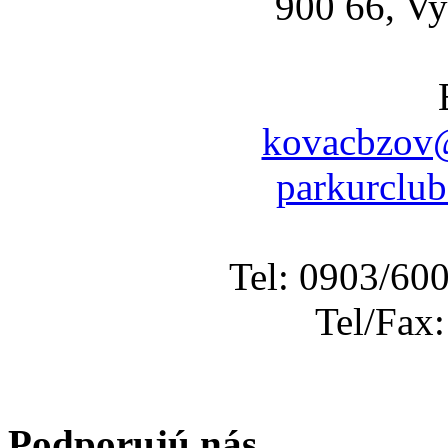
900 66, Vy
kovacbzov@
parkurclu
Tel: 0903/60
Tel/Fax
Podporujú nás