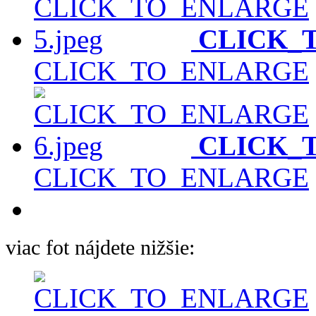
CLICK_
CLICK_TO_ENLARGE
CLICK_
CLICK_TO_ENLARGE
viac fot nájdete nižšie: