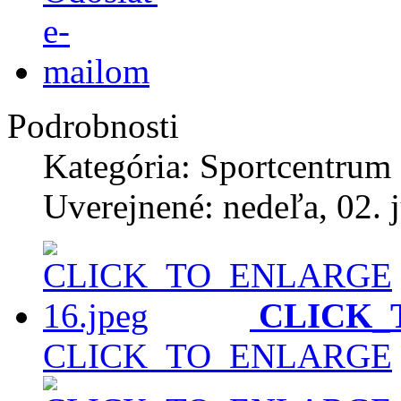
Podrobnosti
Kategória: Sportcentrum
Uverejnené: nedeľa, 02. 
CLICK_
CLICK_TO_ENLARGE