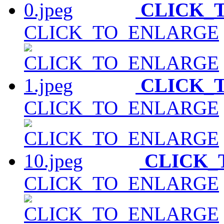
CLICK_
CLICK_TO_ENLARGE
CLICK_
CLICK_TO_ENLARGE
CLICK_
CLICK_TO_ENLARGE