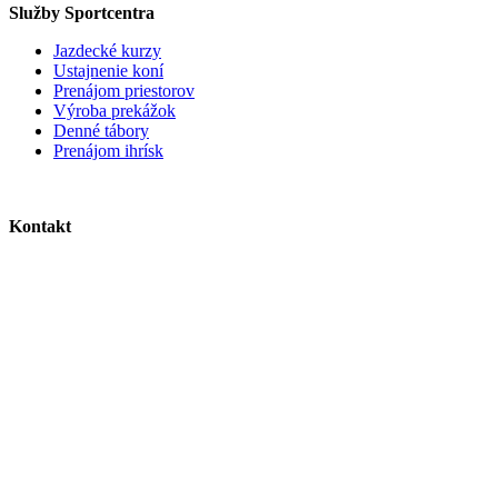
Služby Sportcentra
Jazdecké kurzy
Ustajnenie koní
Prenájom priestorov
Výroba prekážok
Denné tábory
Prenájom ihrísk
Kontakt