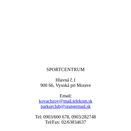
SPORTCENTRUM
Hlavná č.1
900 66, Vysoká pri Morave
Email:
kovacbzov@mail.telekom.sk
parkurclub@orangemail.sk
Tel: 0903/600 678, 0903/282748
Tel/Fax: 02/63834637