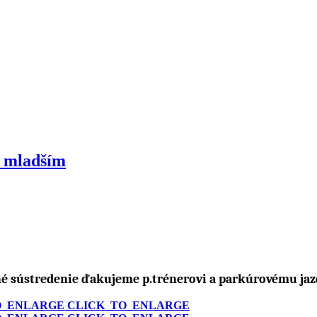
m mladším
né sústredenie ďakujeme p.trénerovi a parkúrovému ja
O_ENLARGE
CLICK_TO_ENLARGE