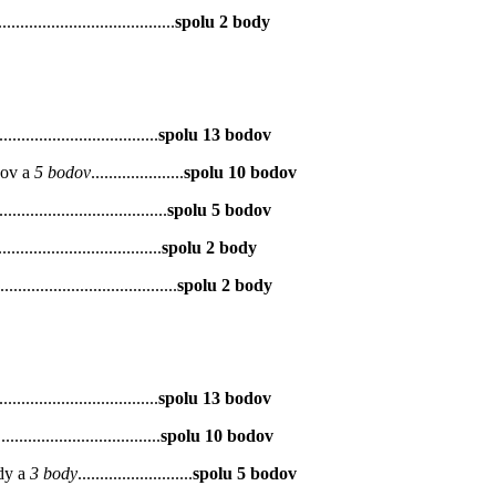
................................
spolu 2 body
....................................
spolu 13 bodov
dov a
5 bodov
.....................
spolu 10 bodov
......................................
spolu 5 bodov
.............................
spolu 2 body
..............................
spolu 2 body
....................................
spolu 13 bodov
.....................................
spolu 10 bodov
dy a
3 body
..........................
spolu 5 bodov