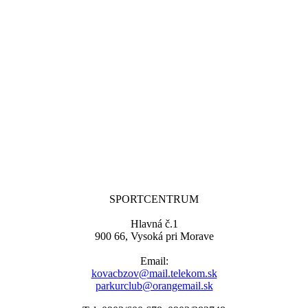
SPORTCENTRUM
Hlavná č.1
900 66, Vysoká pri Morave
Email:
kovacbzov@mail.telekom.sk
parkurclub@orangemail.sk