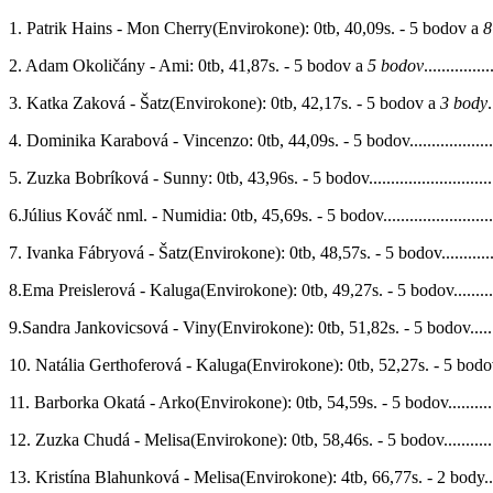
1. Patrik Hains - Mon Cherry(Envirokone): 0tb, 40,09s. - 5 bodov a
8
2. Adam Okoličány - Ami: 0tb, 41,87s. - 5 bodov a
5 bodov
...............
3. Katka Zaková - Šatz(Envirokone): 0tb, 42,17s. - 5 bodov a
3 body
.
4. Dominika Karabová - Vincenzo: 0tb, 44,09s. - 5 bodov............................
5. Zuzka Bobríková - Sunny: 0tb, 43,96s. - 5 bodov....................................
6.Július Kováč nml. - Numidia: 0tb, 45,69s. - 5 bodov................................
7. Ivanka Fábryová - Šatz(Envirokone): 0tb, 48,57s. - 5 bodov.....................
8.Ema Preislerová - Kaluga(Envirokone): 0tb, 49,27s. - 5 bodov...................
9.Sandra Jankovicsová - Viny(Envirokone): 0tb, 51,82s. - 5 bodov...............
10. Natália Gerthoferová - Kaluga(Envirokone): 0tb, 52,27s. - 5 bodov.........
11. Barborka Okatá - Arko(Envirokone): 0tb, 54,59s. - 5 bodov....................
12. Zuzka Chudá - Melisa(Envirokone): 0tb, 58,46s. - 5 bodov.....................
13. Kristína Blahunková - Melisa(Envirokone): 4tb, 66,77s. - 2 body.............