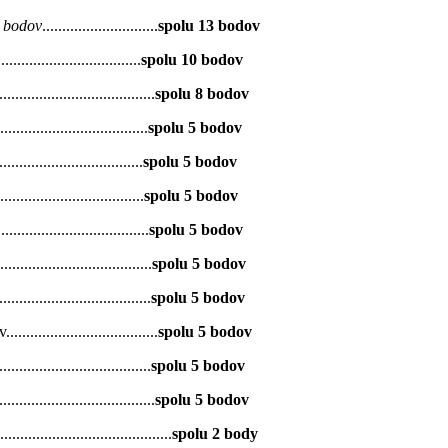
 bodov
.............................
spolu 13 bodov
....................................
spolu 10 bodov
.......................................
spolu 8 bodov
............................
spolu 5 bodov
............................
spolu 5 bodov
.............................
spolu 5 bodov
............................
spolu 5 bodov
............................
spolu 5 bodov
............................
spolu 5 bodov
.............................
spolu 5 bodov
............................
spolu 5 bodov
.............................
spolu 5 bodov
................................
spolu 2 body