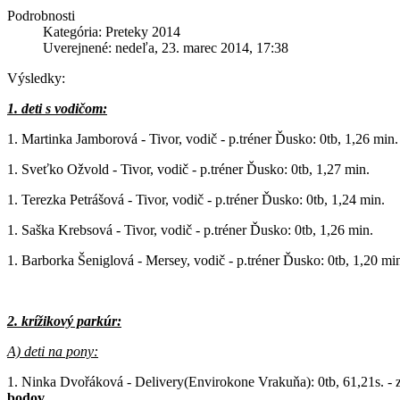
Podrobnosti
Kategória: Preteky 2014
Uverejnené: nedeľa, 23. marec 2014, 17:38
Výsledky:
1. deti s vodičom:
1. Martinka Jamborová - Tivor, vodič - p.tréner Ďusko: 0tb, 1,26 min.
1. Sveťko Ožvold - Tivor, vodič - p.tréner Ďusko: 0tb, 1,27 min.
1. Terezka Petrášová - Tivor, vodič - p.tréner Ďusko: 0tb, 1,24 min.
1. Saška Krebsová - Tivor, vodič - p.tréner Ďusko: 0tb, 1,26 min.
1. Barborka Šeniglová - Mersey, vodič - p.tréner Ďusko: 0tb, 1,20 mi
2. krížikový parkúr:
A) deti na pony:
1. Ninka Dvořáková - Delivery(Envirokone Vrakuňa): 0tb, 61,21s. - z
bodov