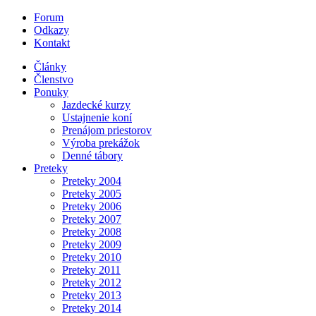
Forum
Odkazy
Kontakt
Články
Členstvo
Ponuky
Jazdecké kurzy
Ustajnenie koní
Prenájom priestorov
Výroba prekážok
Denné tábory
Preteky
Preteky 2004
Preteky 2005
Preteky 2006
Preteky 2007
Preteky 2008
Preteky 2009
Preteky 2010
Preteky 2011
Preteky 2012
Preteky 2013
Preteky 2014