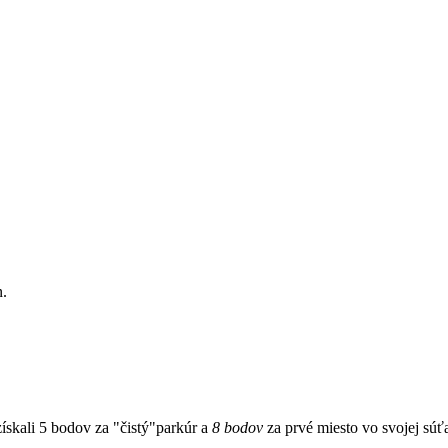
n.
ískali 5 bodov za "čistý"parkúr a
8 bodov
za prvé miesto vo svojej súťaži.........