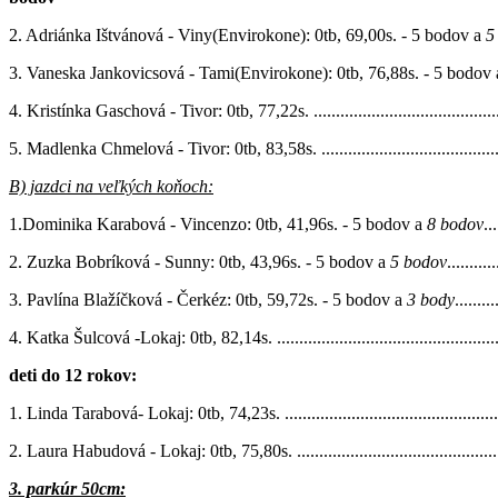
2. Adriánka Ištvánová - Viny(Envirokone): 0tb, 69,00s. - 5 bodov a
5
3. Vaneska Jankovicsová - Tami(Envirokone): 0tb, 76,88s. - 5 bodov
4. Kristínka Gaschová - Tivor: 0tb, 77,22s. ..............................................
5. Madlenka Chmelová - Tivor: 0tb, 83,58s. .............................................
B) jazdci na veľkých koňoch:
1.Dominika Karabová - Vincenzo: 0tb, 41,96s. - 5 bodov a
8 bodov
...
2. Zuzka Bobríková - Sunny: 0tb, 43,96s. - 5 bodov a
5 bodov
...........
3. Pavlína Blažíčková - Čerkéz: 0tb, 59,72s. - 5 bodov a
3 body
.........
4. Katka Šulcová -Lokaj: 0tb, 82,14s. .......................................................
deti do 12 rokov:
1. Linda Tarabová- Lokaj: 0tb, 74,23s. ......................................................
2. Laura Habudová - Lokaj: 0tb, 75,80s. ...................................................
3. parkúr 50cm: