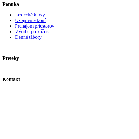
Ponuka
Jazdecké kurzy
Ustajnenie koní
Prenájom priestorov
Výroba prekážok
Denné tábory
Preteky
Kontakt