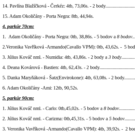
14. Pavlína Blažíčková - Čerkéz: 4tb, 73,06s. - 2 body................................
15. Adam Okoličány - Porta Negra: 8tb, 44,94s.
4. parkúr 70cm:
1. Adam Okoličány - Porta Negra: 0tb, 38,86s. - 5 bodov a
8 bodov
..
2.Veronika Vavříková -Armando(Cavallo VPM): 0tb, 43,62s. - 5 bo
3. Július Kováč nml. - Numidia: 4tb, 43,86s. - 2 body a
3 body
...........
4. Deana Kovárová - Bastien: 4tb, 62,43s. - 2 body.....................................
5. Danka Maryňáková - Šatz(Envirokone): 4tb, 63,08s. - 2 body...................
6. Adam Okoličány -Ami: 12tb, 90,52s.
5. parkúr 90cm:
1. Július Kováč nml. - Carlo: 0tb,45,02s. - 5 bodov a
8 bodov
.............
2. Július Kováč nml. - Carizma: 0tb,45,31s. - 5 bodov a
5 bodov
........
3. Veronika Vavříková -Armando(Cavallo VPM): 4tb, 39,92s. - 2 bo