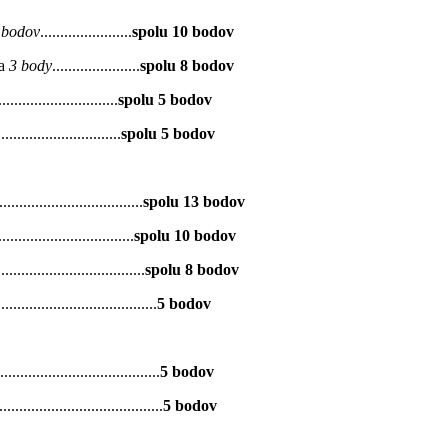
 bodov
.......................
spolu 10 bodov
 a
3 body
......................
spolu 8 bodov
.........................
spolu 5 bodov
.........................
spolu 5 bodov
....................................
spolu 13 bodov
..................................
spolu 10 bodov
.....................................
spolu 8 bodov
..................................
5 bodov
..................................
5 bodov
...................................
5 bodov