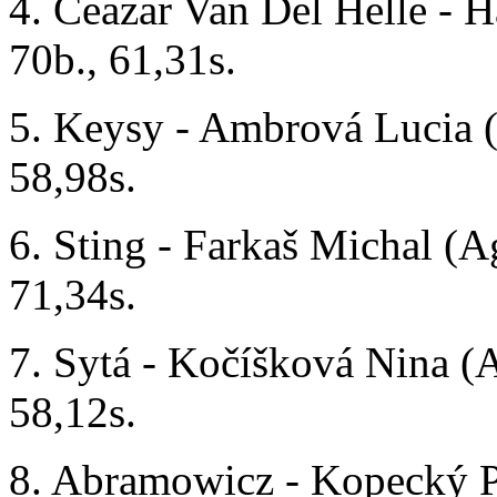
4. Ceazar Van Del Helle - 
70b., 61,31s.
5. Keysy - Ambrová Lucia (
58,98s.
6. Sting - Farkaš Michal (A
71,34s.
7. Sytá - Kočíšková Nina (
58,12s.
8. Abramowicz - Kopecký Pe