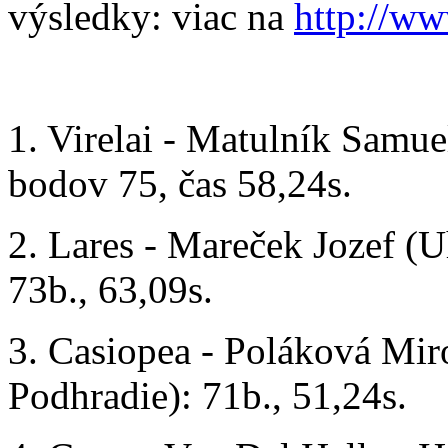
výsledky: viac na
http://ww
1. Virelai - Matulník Samu
bodov 75, čas 58,24s.
2. Lares - Mareček Jozef (U
73b., 63,09s.
3. Casiopea - Poláková Mir
Podhradie): 71b., 51,24s.