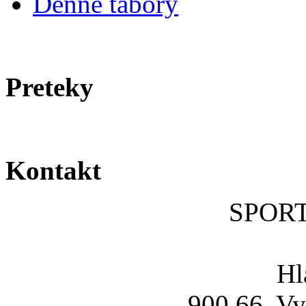
Denné tábory
Preteky
Kontakt
SPOR
Hl
900 66, Vy