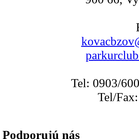
kovacbzov@
parkurclu
Tel: 0903/60
Tel/Fax
Podporujú nás