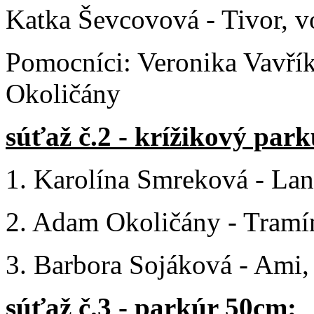
Katka Ševcovová - Tivor, 
Pomocníci: Veronika Vavří
Okoličány
súťaž č.2 - krížikový park
1. Karolína Smreková - Land
2. Adam Okoličány - Tramín,
3. Barbora Sojáková - Ami, 
súťaž č.3 - parkúr 50cm: