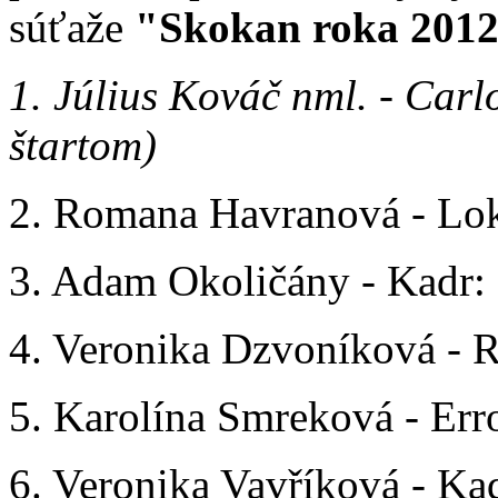
súťaže
"Skokan roka 2012
1. Július Kováč nml. - Carl
štartom)
2. Romana Havranová - Loka
3. Adam Okoličány - Kadr: 2
4. Veronika Dzvoníková - R
5. Karolína Smreková - Erro
6. Veronika Vavříková - Kadr