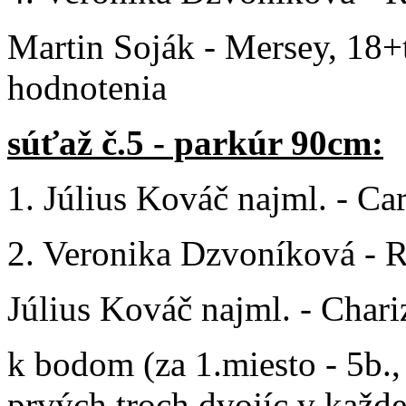
Martin Soják - Mersey, 18+t
hodnotenia
súťaž č.5 - parkúr 90cm:
1. Július Kováč najml. - Car
2. Veronika Dzvoníková - R
Július Kováč najml. - Chari
k bodom (za 1.miesto - 5b., 
prvých troch dvojíc v každej