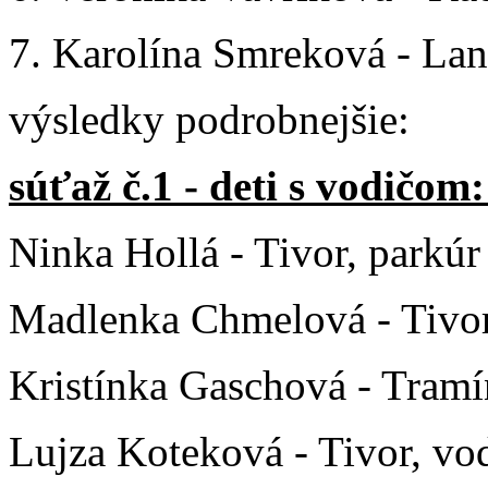
7. Karolína Smreková - Land
výsledky podrobnejšie:
súťaž č.1 - deti s vodičom
Ninka Hollá - Tivor, parkúr
Madlenka Chmelová - Tivor
Kristínka Gaschová - Tramí
Lujza Koteková - Tivor, v