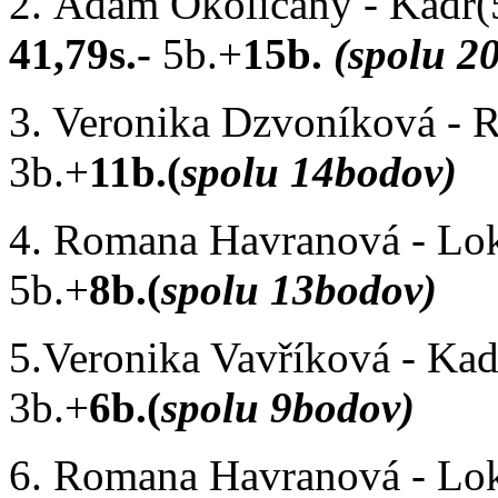
2. Adam Okoličány - Kadr
41,79s.-
5b.+
15b.
(spolu 2
3. Veronika Dzvoníková -
3b.+
11b.(
spolu 14bodov)
4. Romana Havranová - Lo
5b.+
8b.(
spolu 13bodov)
5.Veronika Vavříková - Ka
3b.+
6b.(
spolu 9bodov)
6. Romana Havranová - Lo