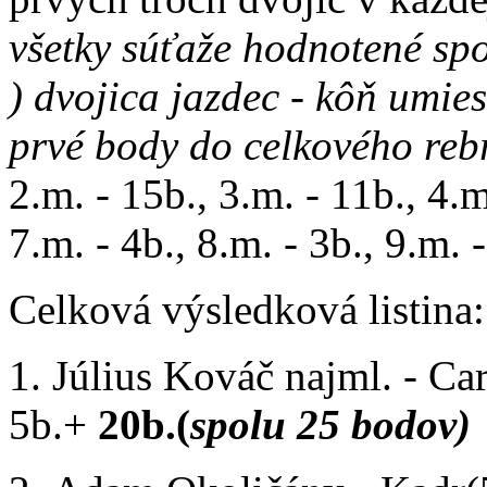
všetky súťaže hodnotené sp
) dvojica jazdec - kôň umies
prvé body do celkového reb
2.m. - 15b., 3.m. - 11b., 4.m.
7.m. - 4b., 8.m. - 3b., 9.m. 
Celková výsledková listina:
1. Július Kováč najml. - Ca
5b.+
20b.(
spolu 25 bodov)