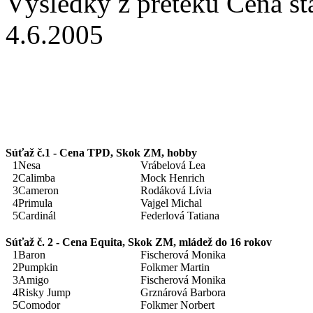
Výsledky z preteku Cena st
4.6.2005
Súťaž č.1 - Cena TPD, Skok ZM, hobby
1
Nesa
Vrábelová Lea
2
Calimba
Mock Henrich
3
Cameron
Rodáková Lívia
4
Primula
Vajgel Michal
5
Cardinál
Federlová Tatiana
Súťaž č. 2 - Cena Equita, Skok ZM, mládež do 16 rokov
1
Baron
Fischerová Monika
2
Pumpkin
Folkmer Martin
3
Amigo
Fischerová Monika
4
Risky Jump
Grznárová Barbora
5
Comodor
Folkmer Norbert