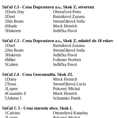
Súťaž č.3 - Cena Doprastavu a.s., Skok Z, otvorená
1
Doris Day
Oberučová Petra
2
Duel
Barnáková Zuzana
3
Jim Beam
Sterančáková Soňa
4
Shade
Mock Henrich
5
Hakeem
Jedlička Pavol
Súťaž č.3 - Cena Doprastavu a.s., Skok Z, mládež do 18 rokov
1
Duel
Barnáková Zuzana
2
Jim Beam
Sterančáková Soňa
3
Hakeem
Jedlička Pavol
4
Mike
Folkmer Norbert
5
Gaben
Jedlička Pavol
Súťaž č.4 - Cena Geoconsultu, Skok ZL
1
Daisy
Mock Henrich
2
Tessa
Sterančáková Lucia
3
Lupen
Pokorný Michal
4
Casandro Z
Mock Henrich
5
Athene I
Schramko Patrik
Súťaž č. 5 - Cena starostu obce, Skok L
1
Calvino
Ottonellová Katarína
2
Lupen
Pokorný Michal