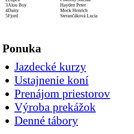
3
Alou Boy
Hayden Peter
4
Daisy
Mock Henrich
5
Fjord
Sterančáková Lucia
Ponuka
Jazdecké kurzy
Ustajnenie koní
Prenájom priestorov
Výroba prekážok
Denné tábory