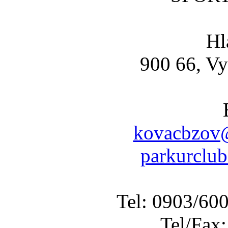
Hl
900 66, Vy
kovacbzov@
parkurclu
Tel: 0903/60
Tel/Fax