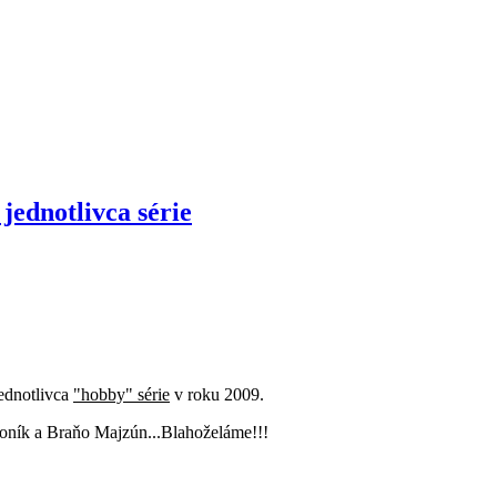
jednotlivca série
jednotlivca
"hobby" série
v roku 2009.
zvoník a Braňo Majzún...Blahoželáme!!!