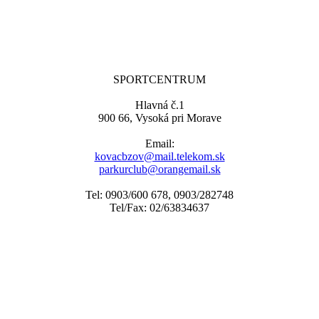
SPORTCENTRUM
Hlavná č.1
900 66, Vysoká pri Morave
Email:
kovacbzov@mail.telekom.sk
parkurclub@orangemail.sk
Tel: 0903/600 678, 0903/282748
Tel/Fax: 02/63834637