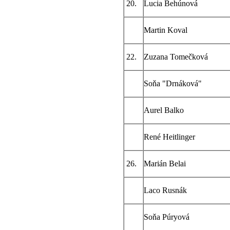
20.
Lucia Behúnová
Martin Koval
22.
Zuzana Tomečková
Soňa "Drnáková"
Aurel Balko
René Heitlinger
26.
Marián Belai
Laco Rusnák
Soňa Púryová