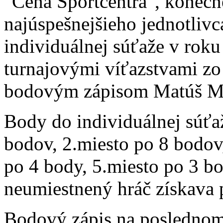
"Cena Sportcentra", konečn
najúspešnejšieho jednotlivc
individuálnej súťaže v roku
turnajovými víťazstvami zo
bodovým zápisom Matúš Mi
Body do individuálnej súťaž
bodov, 2.miesto po 8 bodov,
po 4 body, 5.miesto po 3 b
neumiestnený hráč získava 
Bodový zápis na poslednom 