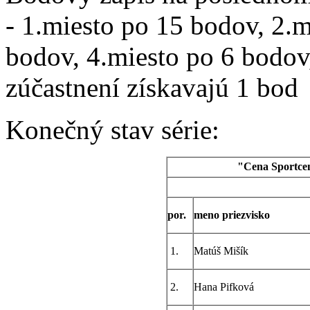
- 1.miesto po 15 bodov, 2.m
bodov, 4.miesto po 6 bodov,
zúčastnení získavajú 1 bod
Konečný stav série:
"Cena Sportcent
por.
meno priezvisko
1.
Matúš Mišík
2.
Hana Pifková