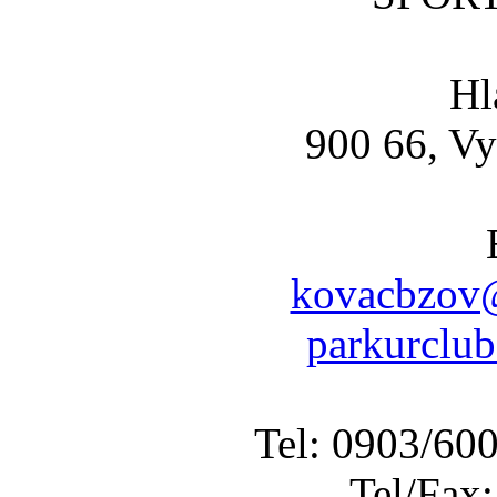
Hl
900 66, Vy
kovacbzov@
parkurclu
Tel: 0903/60
Tel/Fax