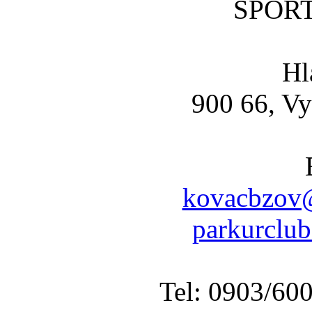
SPOR
Hl
900 66, Vy
kovacbzov@
parkurclu
Tel: 0903/60