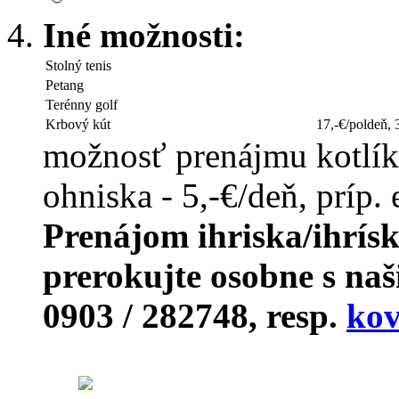
Iné možnosti:
Stolný tenis
2,0
Petang
10,0
Terénny golf
10,0
Krbový kút
17,-€/poldeň, 
možnosť prenájmu kotlíka
ohniska - 5,-€/deň, príp. 
Prenájom ihriska/ihrísk,
prerokujte osobne s na
0903 / 282748, resp.
kov