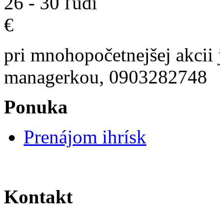
26 - 30 ľ
€ 3
pri mnohopočetnejšej akcii
managerkou, 0903282748
Ponuka
Prenájom ihrísk
Kontakt